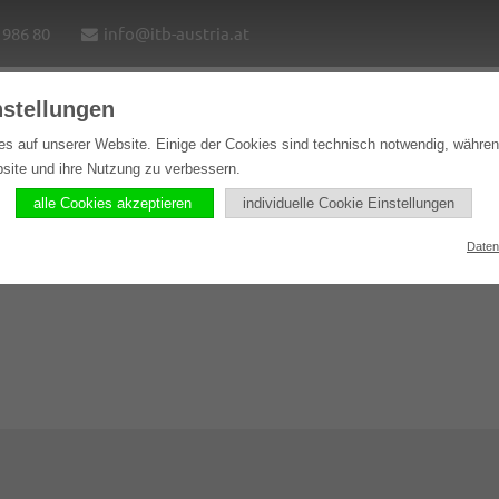
1986 80
info@itb-austria.at
nstellungen
e
Lösungen
Softwareprodukte
Referenzen
es auf unserer Website. Einige der Cookies sind technisch notwendig, währe
bsite und ihre Nutzung zu verbessern.
alle Cookies akzeptieren
individuelle Cookie Einstellungen
Daten