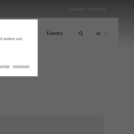
Kontakt
Karriere
Unternehmen
Events
AT
nd andere uns
schutz
Impressum