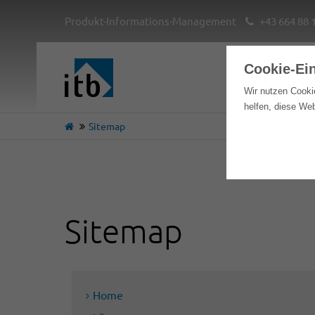
Produkt-Informations-Management
+43 664 88 
Cookie-Ei
Hom
Wir nutzen Cooki
helfen, diese We
Sitemap
Sitemap
Home