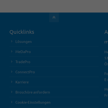
Quicklinks
A
Lösungen
I
MeDaPro
He
5
TradePro
Ös
ConnectPro
Fo
E-
Karriere
Mo
Broschüre anfordern
Fr
Cookie-Einstellungen