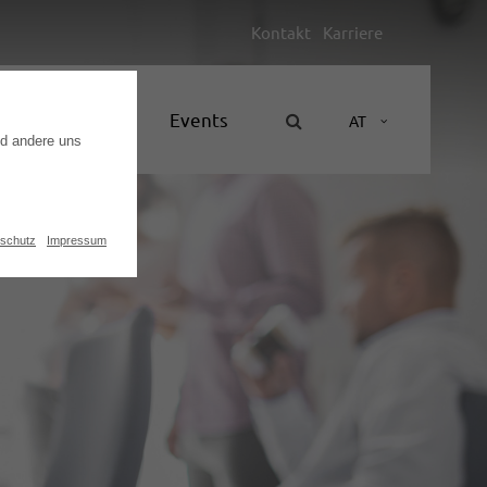
Kontakt
Karriere
Unternehmen
Events
AT
nd andere uns
schutz
Impressum