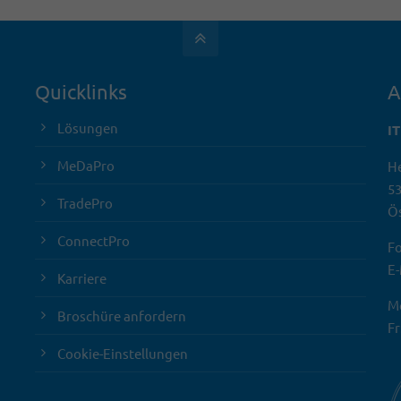
Quicklinks
A
Lösungen
I
MeDaPro
He
5
TradePro
Ös
ConnectPro
Fo
E-
Karriere
Mo
Broschüre anfordern
Fr
Cookie-Einstellungen