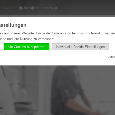
1986 80
info@itb-austria.at
nstellungen
e
Lösungen
Softwareprodukte
Referenzen
es auf unserer Website. Einige der Cookies sind technisch notwendig, währe
bsite und ihre Nutzung zu verbessern.
alle Cookies akzeptieren
individuelle Cookie Einstellungen
Daten