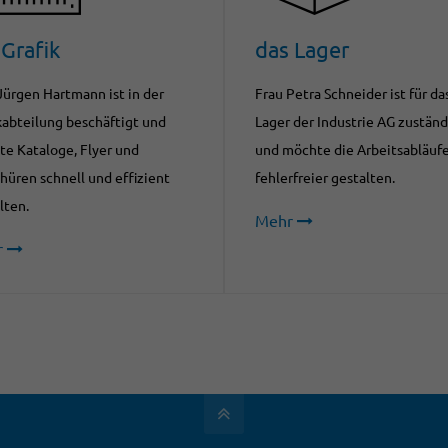
 Grafik
das Lager
Jürgen Hartmann ist in der
Frau Petra Schneider ist für da
kabteilung beschäftigt und
Lager der Industrie AG zuständ
e Kataloge, Flyer und
und möchte die Arbeitsabläuf
hüren schnell und effizient
fehlerfreier gestalten.
lten.
Mehr
r