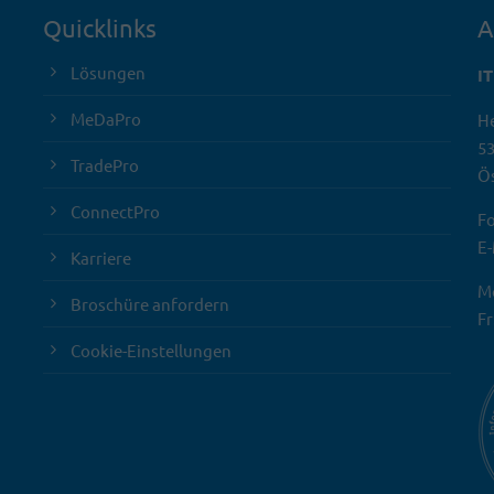
Quicklinks
A
Lösungen
I
MeDaPro
He
5
TradePro
Ös
ConnectPro
Fo
E-
Karriere
Mo
Broschüre anfordern
Fr
Cookie-Einstellungen