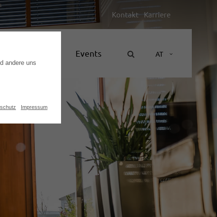
Kontakt
Karriere
Unternehmen
Events
AT
nd andere uns
schutz
Impressum