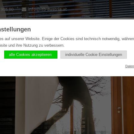
1986 80
info@itb-austria.at
nstellungen
e
Lösungen
Softwareprodukte
Referenzen
es auf unserer Website. Einige der Cookies sind technisch notwendig, währe
bsite und ihre Nutzung zu verbessern.
alle Cookies akzeptieren
individuelle Cookie Einstellungen
Daten