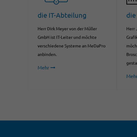
die IT-Abteilung
die
Herr Dirk Meyer von der Müller
Herr 
GmbH ist IT-Leiter und möchte
Grafi
verschiedene Systeme an MeDaPro
möcht
anbinden.
Brosc
gesta
Mehr
Meh