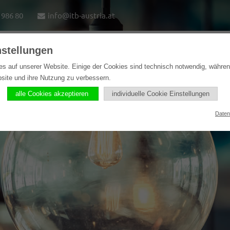
1986 80
info@itb-austria.at
nstellungen
e
Lösungen
Softwareprodukte
Referenzen
es auf unserer Website. Einige der Cookies sind technisch notwendig, währe
bsite und ihre Nutzung zu verbessern.
alle Cookies akzeptieren
individuelle Cookie Einstellungen
Daten