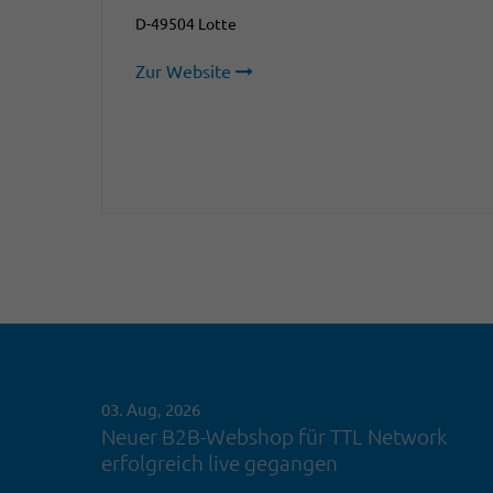
D-49504 Lotte
Zur Website
03. Aug, 2026
Neuer B2B-Webshop für TTL Network
erfolgreich live gegangen