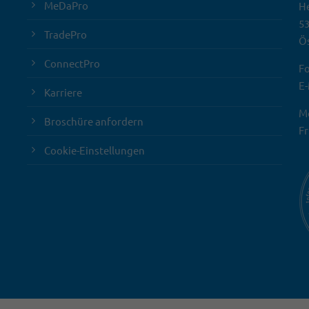
MeDaPro
He
5
TradePro
Ös
ConnectPro
Fo
E-
Karriere
Mo
Broschüre anfordern
Fr
Cookie-Einstellungen