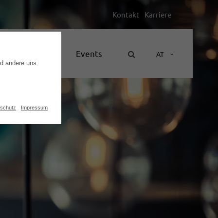
Kontakt
Karriere
Unternehmen
Events
AT
nd andere uns
schutz
Impressum