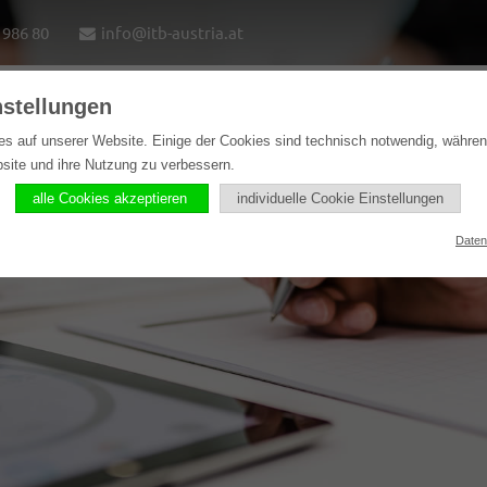
1986 80
info@itb-austria.at
nstellungen
e
Lösungen
Softwareprodukte
Referenzen
es auf unserer Website. Einige der Cookies sind technisch notwendig, währe
bsite und ihre Nutzung zu verbessern.
alle Cookies akzeptieren
individuelle Cookie Einstellungen
Daten