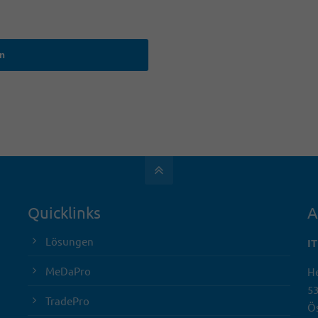
rn
Quicklinks
A
Lösungen
I
MeDaPro
He
5
TradePro
Ös