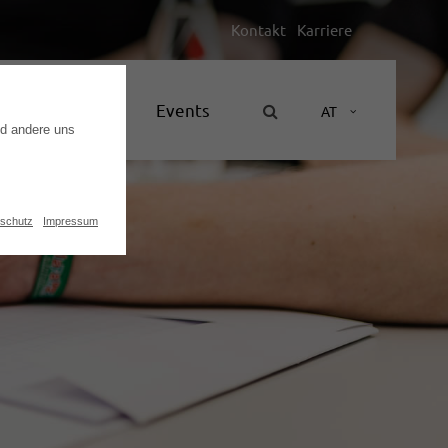
Kontakt
Karriere
Unternehmen
Events
AT
nd andere uns
schutz
Impressum