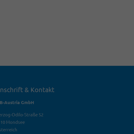
nschrift & Kontakt
TB-Austria GmbH
rzog-Odilo-Straße 52
310 Mondsee
terreich