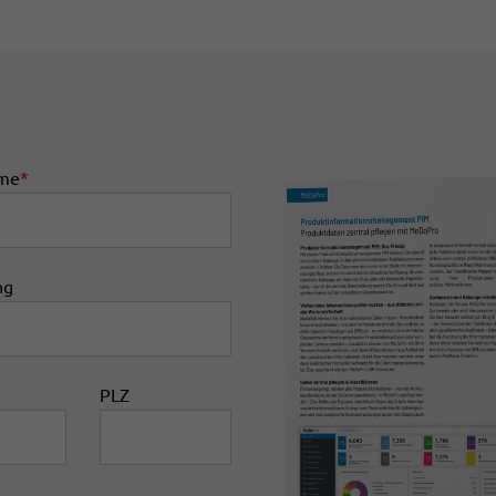
me
*
ng
PLZ