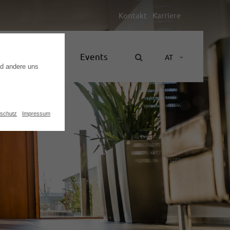
Kontakt
Karriere
Unternehmen
Events
AT
nd andere uns
schutz
Impressum