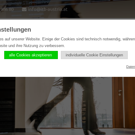
1986 80
info@itb-austria.at
nstellungen
e
Lösungen
Softwareprodukte
Referenzen
es auf unserer Website. Einige der Cookies sind technisch notwendig, währe
bsite und ihre Nutzung zu verbessern.
alle Cookies akzeptieren
individuelle Cookie Einstellungen
Daten