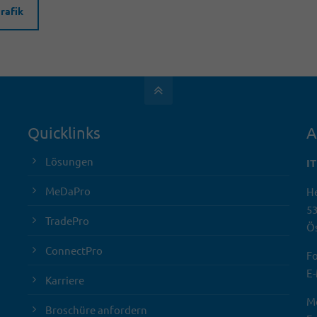
Grafik
Quicklinks
A
Lösungen
I
MeDaPro
He
5
TradePro
Ös
ConnectPro
Fo
E-
Karriere
Mo
Broschüre anfordern