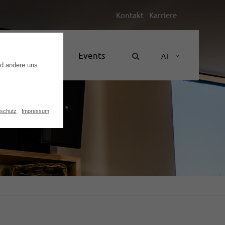
Kontakt
Karriere
Unternehmen
Events
AT
nd andere uns
schutz
Impressum