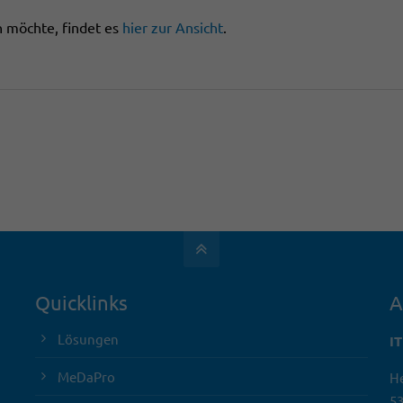
en möchte, findet es
hier zur Ansicht
.
Quicklinks
A
Lösungen
I
MeDaPro
He
5