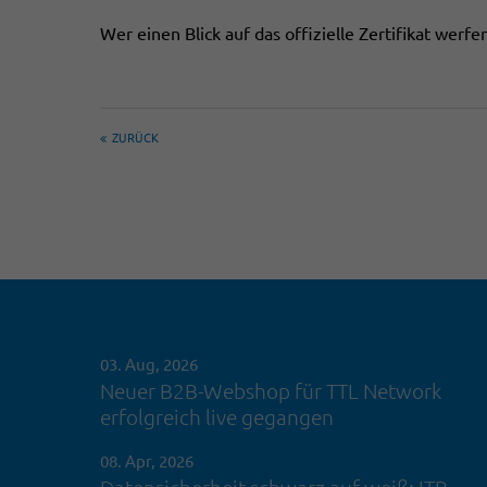
Wer einen Blick auf das offizielle Zertifikat werf
ZURÜCK
03. Aug, 2026
Neuer B2B-Webshop für TTL Network
erfolgreich live gegangen
08. Apr, 2026