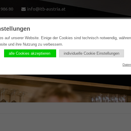
1986 80
info@itb-austria.at
nstellungen
e
Lösungen
Softwareprodukte
Referenzen
es auf unserer Website. Einige der Cookies sind technisch notwendig, währe
bsite und ihre Nutzung zu verbessern.
alle Cookies akzeptieren
individuelle Cookie Einstellungen
Daten