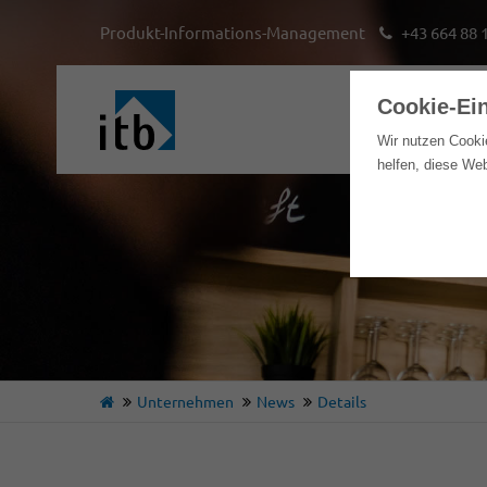
Produkt-Informations-Management
+43 664 88 
Cookie-Ei
Hom
Wir nutzen Cooki
helfen, diese We
Unternehmen
News
Details