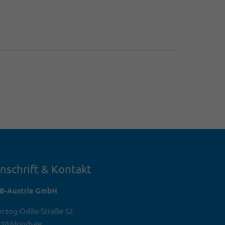
nschrift & Kontakt
TB-Austria GmbH
rzog-Odilo-Straße 52
310 Mondsee