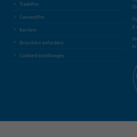
TradePro
Ös
ConnectPro
Fo
E-
Karriere
Mo
Broschüre anfordern
Fr
Cookie-Einstellungen