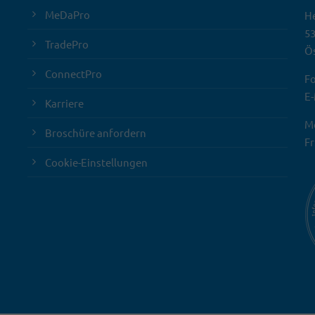
MeDaPro
He
5
TradePro
Ös
ConnectPro
Fo
E-
Karriere
Mo
Broschüre anfordern
Fr
Cookie-Einstellungen