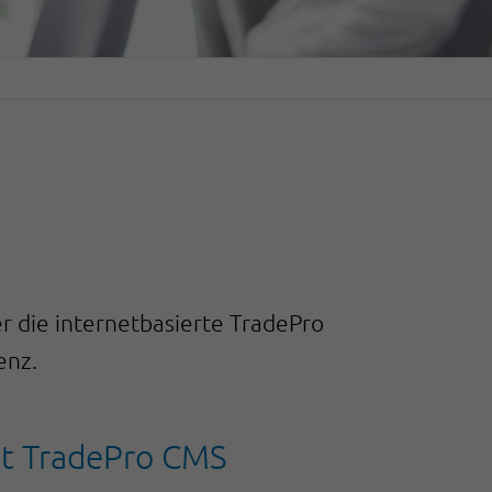
r die internetbasierte TradePro
enz.
it TradePro CMS