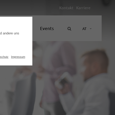
Kontakt
Karriere
Unternehmen
Events
AT
nd andere uns
schutz
Impressum