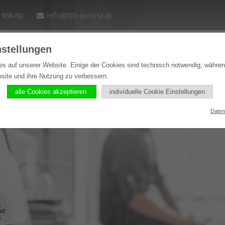
1986 80
info@itb-austria.at
nstellungen
e
Lösungen
Softwareprodukte
Referenzen
es auf unserer Website. Einige der Cookies sind technisch notwendig, währe
bsite und ihre Nutzung zu verbessern.
alle Cookies akzeptieren
individuelle Cookie Einstellungen
Daten