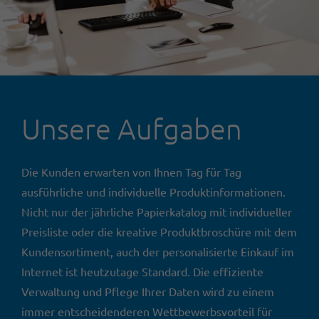
Unsere Aufgaben
Die Kunden erwarten von Ihnen Tag für Tag
ausführliche und individuelle Produktinformationen.
Nicht nur der jährliche Papierkatalog mit individueller
Preisliste oder die kreative Produktbroschüre mit dem
Kundensortiment, auch der personalisierte Einkauf im
Internet ist heutzutage Standard. Die effiziente
Verwaltung und Pflege Ihrer Daten wird zu einem
immer entscheidenderen Wettbewerbsvorteil für