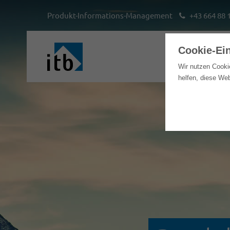
Produkt-Informations-Management
+43 664 88 
Cookie-Ei
Hom
Wir nutzen Cooki
helfen, diese We