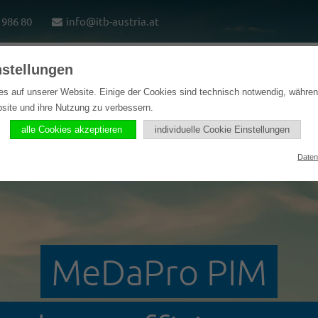
1986 80
info@itb-austria.at
nstellungen
e
Lösungen
Softwareprodukte
Referenzen
es auf unserer Website. Einige der Cookies sind technisch notwendig, währe
bsite und ihre Nutzung zu verbessern.
alle Cookies akzeptieren
individuelle Cookie Einstellungen
Daten
MeDaPro PIM