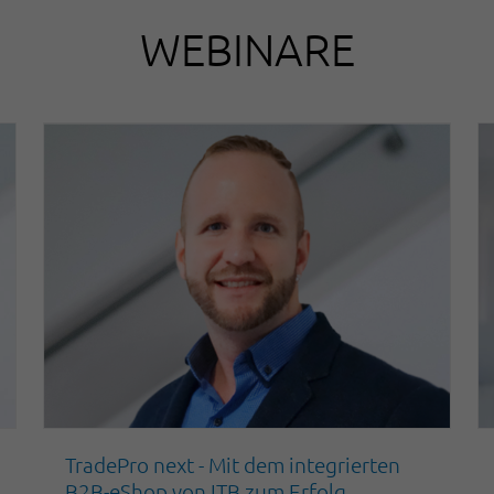
WEBINARE
TradePro next - Mit dem integrierten
B2B-eShop von ITB zum Erfolg