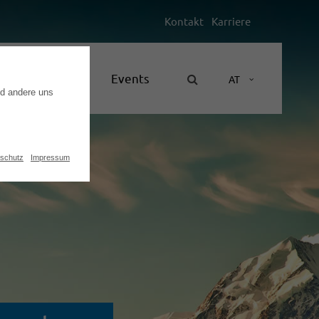
Kontakt
Karriere
Unternehmen
Events
AT
nd andere uns
schutz
Impressum