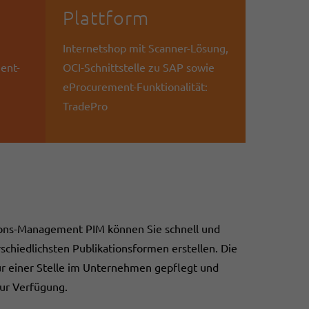
Plattform
Internetshop mit Scanner-Lösung,
ent-
OCI-Schnittstelle zu SAP sowie
eProcurement-Funktionalität:
TradePro
ions-Management PIM können Sie schnell und
schiedlichsten Publikationsformen erstellen. Die
ur einer Stelle im Unternehmen gepflegt und
zur Verfügung.