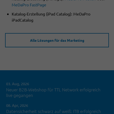
MeDaPro FastPage
Katalog-Erstellung (iPad Catalog): MeDaPro
iPadCatalog
Alle Lösungen für das Marketing
03. Aug, 2026
Neuer B2B-Webshop für TTL Network erfolgreich
live gegangen
08. Apr, 2026
Datensicherheit schwarz auf weiß: ITB erfolgreich