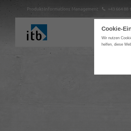
Produkt-Informations-Management
+43 664 88 
Cookie-Ei
Hom
Wir nutzen Cooki
helfen, diese We