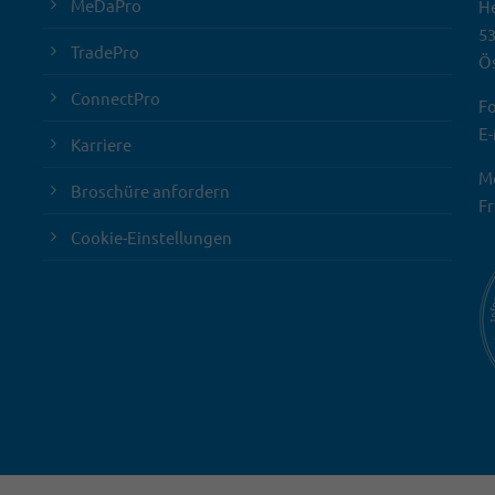
MeDaPro
He
5
TradePro
Ös
ConnectPro
Fo
E-
Karriere
Mo
Broschüre anfordern
Fr
Cookie-Einstellungen