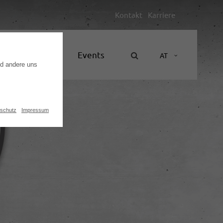
Kontakt
Karriere
Unternehmen
Events
AT
nd andere uns
schutz
Impressum