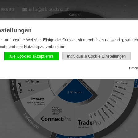
1986 80
info@itb-austria.at
nstellungen
e
Lösungen
Softwareprodukte
Referenzen
es auf unserer Website. Einige der Cookies sind technisch notwendig, währe
bsite und ihre Nutzung zu verbessern.
alle Cookies akzeptieren
individuelle Cookie Einstellungen
Daten