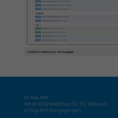
MeDaPro Webservice: API-Ausgabe
03. Aug, 2026
Neuer B2B-Webshop für TTL Network
erfolgreich live gegangen