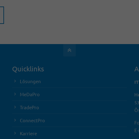
Quicklinks
A
Lösungen
I
MeDaPro
He
5
TradePro
Ös
ConnectPro
Fo
E-
Karriere