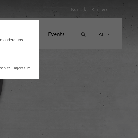
Kontakt
Karriere
Unternehmen
Events
AT
nd andere uns
schutz
Impressum