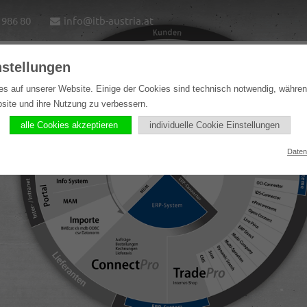
1986 80
info@itb-austria.at
nstellungen
e
Lösungen
Softwareprodukte
Referenzen
es auf unserer Website. Einige der Cookies sind technisch notwendig, währe
bsite und ihre Nutzung zu verbessern.
alle Cookies akzeptieren
individuelle Cookie Einstellungen
Daten