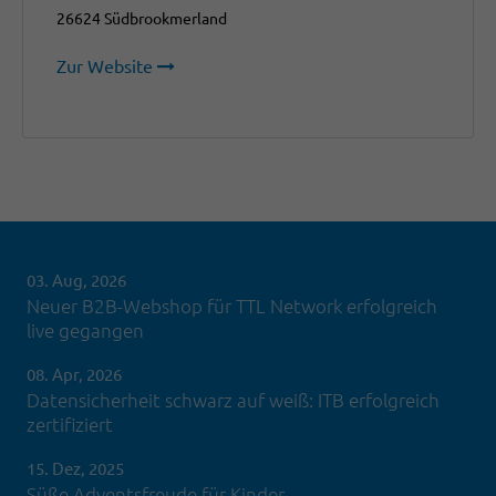
26624 Südbrookmerland
Zur Website
03. Aug, 2026
Neuer B2B-Webshop für TTL Network erfolgreich
live gegangen
08. Apr, 2026
Datensicherheit schwarz auf weiß: ITB erfolgreich
zertifiziert
15. Dez, 2025
Süße Adventsfreude für Kinder