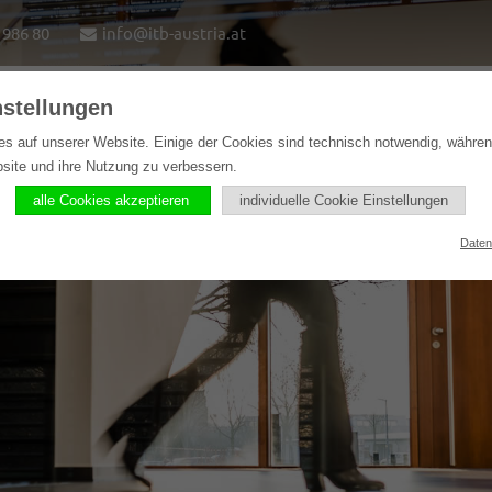
1986 80
info@itb-austria.at
nstellungen
e
Lösungen
Softwareprodukte
Referenzen
es auf unserer Website. Einige der Cookies sind technisch notwendig, währe
bsite und ihre Nutzung zu verbessern.
alle Cookies akzeptieren
individuelle Cookie Einstellungen
Daten