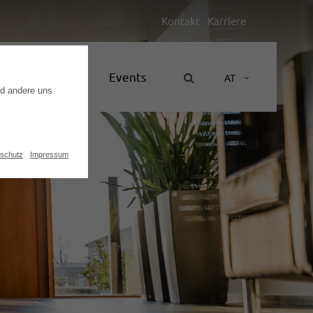
Kontakt
Karriere
Unternehmen
Events
AT
nd andere uns
schutz
Impressum