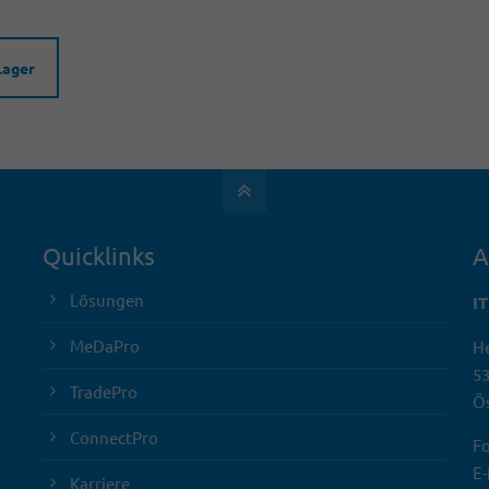
Lager
Quicklinks
A
Lösungen
I
MeDaPro
He
5
TradePro
Ös
ConnectPro
Fo
E-
Karriere