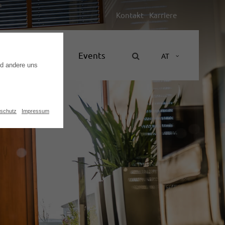
Kontakt
Karriere
Unternehmen
Events
AT
nd andere uns
schutz
Impressum