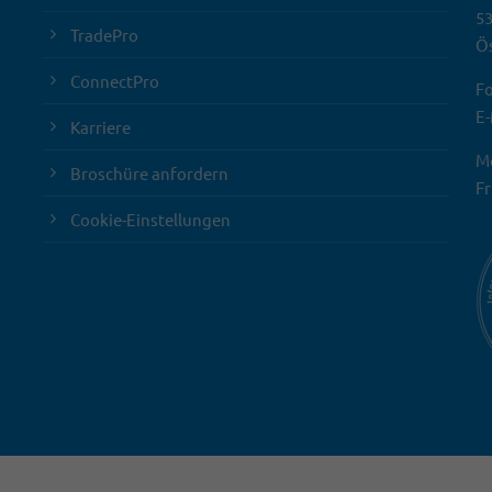
5
TradePro
Ös
ConnectPro
Fo
E-
Karriere
Mo
Broschüre anfordern
Fr
Cookie-Einstellungen