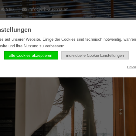
1986 80
info@itb-austria.at
nstellungen
e
Lösungen
Softwareprodukte
Referenzen
es auf unserer Website. Einige der Cookies sind technisch notwendig, währe
bsite und ihre Nutzung zu verbessern.
alle Cookies akzeptieren
individuelle Cookie Einstellungen
Daten