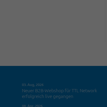
03. Aug, 2026
Neuer B2B-Webshop für TTL Network
erfolgreich live gegangen
08. Apr, 2026