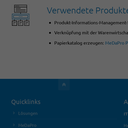
Verwendete Produkt
Produkt-Informations-Management
Verknüpfung mit der Warenwirtschaf
Papierkatalog erzeugen:
MeDaPro P
Quicklinks
A
Lösungen
I
MeDaPro
He