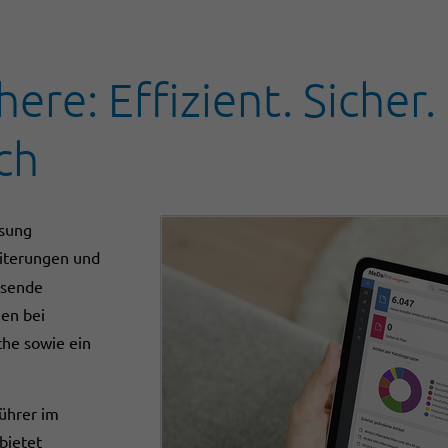
e: Effizient. Sicher.
ch
ösung
iterungen und
ssende
nen bei
che sowie ein
führer im
bietet