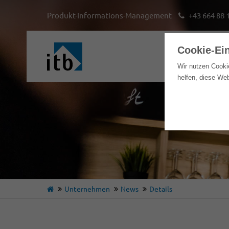
Produkt-Informations-Management
+43 664 88 
Cookie-Ei
Hom
Wir nutzen Cooki
helfen, diese We
Unternehmen
News
Details