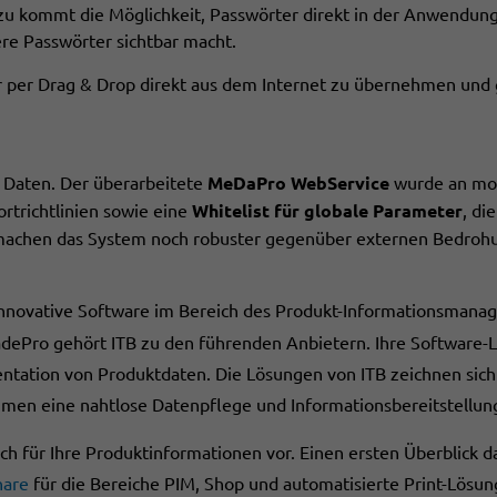
zu kommt die Möglichkeit, Passwörter direkt in der Anwendung 
ere Passwörter sichtbar macht.
r per Drag & Drop direkt aus dem Internet zu übernehmen und 
r Daten. Der überarbeitete
MeDaPro WebService
wurde an mod
rtrichtlinien sowie eine
Whitelist für globale Parameter
, di
 machen das System noch robuster gegenüber externen Bedroh
r innovative Software im Bereich des Produkt-Informationsm
ePro gehört ITB zu den führenden Anbietern. Ihre Software-
tation von Produktdaten. Die Lösungen von ITB zeichnen sich du
en eine nahtlose Datenpflege und Informationsbereitstellung
ch für Ihre Produktinformationen vor. Einen ersten Überblick 
nare
für die Bereiche PIM, Shop und automatisierte Print-Lösu