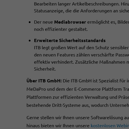
Bearbeiten langer Artikelbeschreibungen. Hin
Statusanzeige, die die Anforderungen an sich
Der neue
Mediabrowser
ermöglicht es, Bilde
noch effizienter gestaltet.
Erweiterte Sicherheitsstandards
ITB legt großen Wert auf den Schutz sensible
den neuen Features zählen verschärfte Passwo
effektiv verhindert. Zusätzliche Maßnahmen
Sicherheit.
Über ITB GmbH:
Die ITB GmbH ist Spezialist fü
MeDaPro und dem der E-Commerce Plattform Trad
Plattformen zur effizienten Verwaltung und Präsen
bestehende Dritt-Systeme aus, wodurch Unternehm
Gerne stellen wir Ihnen unsere Softwarelösung au
hinaus bieten wir Ihnen unsere
kostenlosen Webi