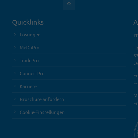
Quicklinks
A
Lösungen
I
MeDaPro
He
5
TradePro
Ös
ConnectPro
Fo
E-
Karriere
Mo
Broschüre anfordern
Fr
Cookie-Einstellungen