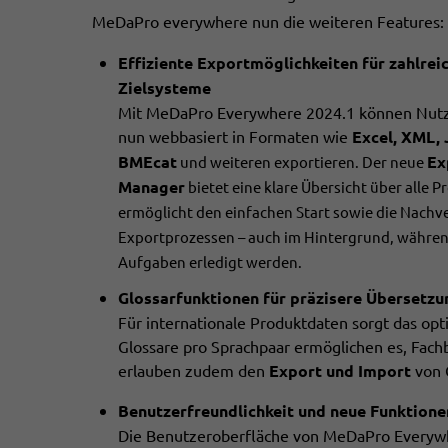
MeDaPro everywhere nun die weiteren Features:
Effiziente
Exportmöglichkeiten
für zahlrei
Zielsysteme
Mit MeDaPro Everywhere 2024.1 können Nutz
nun webbasiert in Formaten wie
Excel, XML,
BMEcat
Ex
und weiteren exportieren. Der neue
Manager
bietet eine klare Übersicht über alle P
ermöglicht den einfachen Start sowie die Nachv
Exportprozessen – auch im Hintergrund, währe
Aufgaben erledigt werden.
Glossarfunktionen für präzisere Übersetz
Für internationale Produktdaten sorgt das op
Glossare pro Sprachpaar ermöglichen es, Fach
erlauben zudem den
Export und Import
von 
Benutzerfreundlichkeit und neue Funktione
Die Benutzeroberfläche von MeDaPro Everywhe