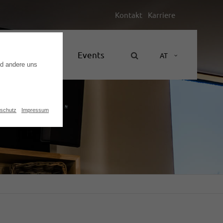
Kontakt
Karriere
Unternehmen
Events
AT
nd andere uns
schutz
Impressum