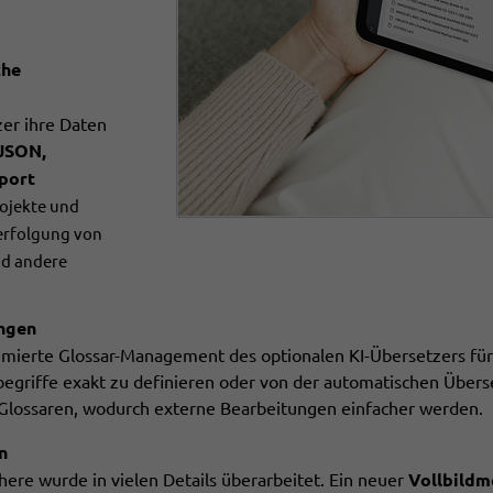
che
er ihre Daten
 JSON,
port
rojekte und
erfolgung von
nd andere
ungen
timierte Glossar-Management des optionalen KI-Übersetzers fü
begriffe exakt zu definieren oder von der automatischen Über
Glossaren, wodurch externe Bearbeitungen einfacher werden.
n
re wurde in vielen Details überarbeitet. Ein neuer
Vollbild