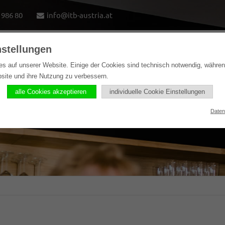
1986 80
info@itb-austria.at
nstellungen
e
Lösungen
Softwareprodukte
Referenzen
es auf unserer Website. Einige der Cookies sind technisch notwendig, währe
bsite und ihre Nutzung zu verbessern.
alle Cookies akzeptieren
individuelle Cookie Einstellungen
Daten