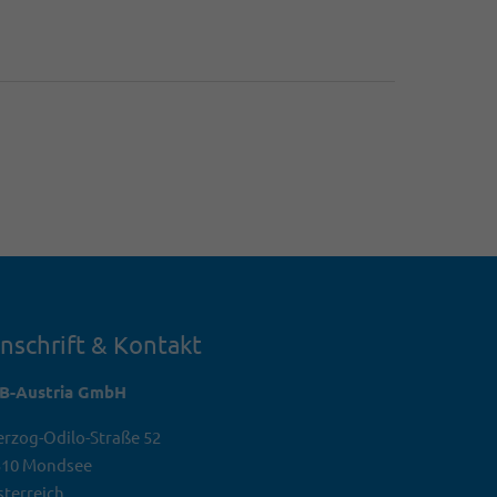
nschrift & Kontakt
TB-Austria GmbH
rzog-Odilo-Straße 52
310 Mondsee
terreich