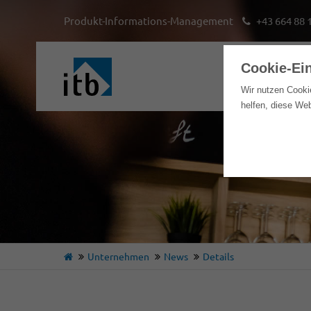
Produkt-Informations-Management
+43 664 88 
Cookie-Ei
Hom
Wir nutzen Cooki
helfen, diese We
Unternehmen
News
Details