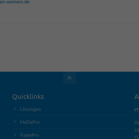
han-women.de
Quicklinks
A
Lösungen
I
MeDaPro
He
5
TradePro
Ös