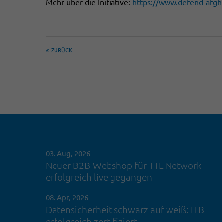
Mehr über die Initiative:
https://www.defend-afg
ZURÜCK
03. Aug, 2026
Neuer B2B-Webshop für TTL Network
erfolgreich live gegangen
08. Apr, 2026
Datensicherheit schwarz auf weiß: ITB
erfolgreich zertifiziert