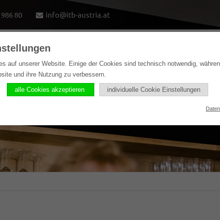
1986 80
info@itb-austria.at
nstellungen
e
Lösungen
Softwareprodukte
Referenzen
es auf unserer Website. Einige der Cookies sind technisch notwendig, währe
bsite und ihre Nutzung zu verbessern.
alle Cookies akzeptieren
individuelle Cookie Einstellungen
Daten