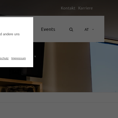
Kontakt
Karriere
Unternehmen
Events
AT
nd andere uns
schutz
Impressum