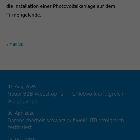
die Installation einer Photovoltaikanlage auf dem
Firmengelände.
ZURÜCK
03. Aug, 2026
Neuer B2B-Webshop für TTL Network erfolgreich
live gegangen
08. Apr, 2026
Datensicherheit schwarz auf weiß: ITB erfolgreich
zertifiziert
15. Dez, 2025