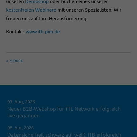
unseren
Demoshop
oder buchen eines unserer
kostenfreien Webinare
mit unseren Spezialisten. Wir
freuen uns auf Ihre Herausforderung.
Kontakt:
www.itb-pim.de
ZURÜCK
03. Aug, 2026
Neuer B2B-Webshop für TTL Network erfolgreich
live gegangen
08. Apr, 2026
Datensicherheit schwarz auf weiß: ITB erfolgreich