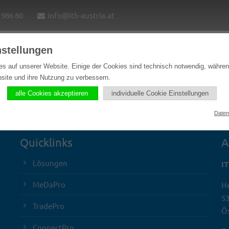
1986 80
info@itb-austria.at
nstellungen
e
Lösungen
Softwareprodukte
Referenzen
es auf unserer Website. Einige der Cookies sind technisch notwendig, währe
bsite und ihre Nutzung zu verbessern.
alle Cookies akzeptieren
individuelle Cookie Einstellungen
Daten
Quicklinks
A
Lösungen
I
MeDaPro
He
5
TradePro
Ös
ConnectPro