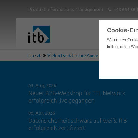
Produkt-Informations-Management
+43 664 88 
Cookie-Ei
Hom
Wir nutzen Cooki
helfen, diese We
itb - at
Vielen Dank für Ihre Anmeldung
03. Aug, 2026
Neuer B2B-Webshop für TTL Network
erfolgreich live gegangen
08. Apr, 2026
Datensicherheit schwarz auf weiß: ITB
erfolgreich zertifiziert