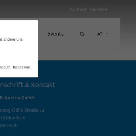
Kontakt
Karriere
Unternehmen
Events
AT
nd andere uns
schutz
Impressum
nschrift & Kontakt
TB-Austria GmbH
rzog-Odilo-Straße 52
310 Mondsee
terreich