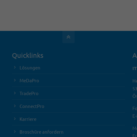
Quicklinks
A
Lösungen
I
MeDaPro
He
5
TradePro
Ös
ConnectPro
Fo
E-
Karriere
Mo
Broschüre anfordern
Fr