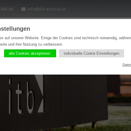
1986 80
info@itb-austria.at
nstellungen
e
Lösungen
Softwareprodukte
Referenzen
es auf unserer Website. Einige der Cookies sind technisch notwendig, währe
bsite und ihre Nutzung zu verbessern.
alle Cookies akzeptieren
individuelle Cookie Einstellungen
Daten