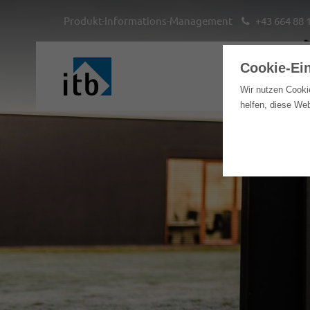
Produkt-Informations-Management
+43 664 88 
Cookie-Ei
Hom
Wir nutzen Cooki
helfen, diese We