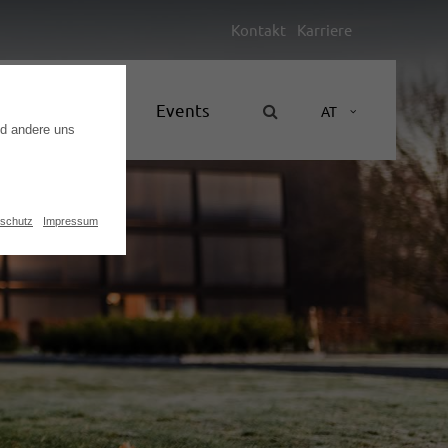
Kontakt
Karriere
Unternehmen
Events
AT
nd andere uns
schutz
Impressum