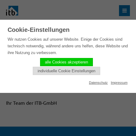
Cookie-Einstellungen
Wir nutzen Cookies auf unserer Website. Einige der Cookies sind
Vielen Dank!
technisch notwendig, während andere uns helfen, diese Website und
ihre Nutzung zu verbessern.
alle Cookies akzeptieren
Vielen Dank für Ihre Nachricht!
individuelle Cookie Einstellungen
Wir werden uns schnellstmöglich mit Ihnen in
Datenschutz
Impressum
Verbindung setzen.
Ihr Team der ITB-GmbH