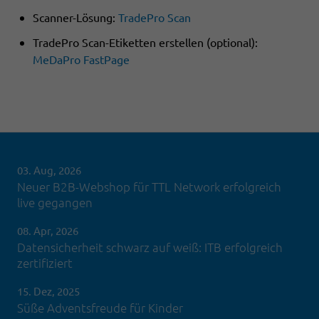
Scanner-Lösung:
TradePro Scan
TradePro Scan-Etiketten erstellen (optional):
MeDaPro FastPage
03. Aug, 2026
Neuer B2B-Webshop für TTL Network erfolgreich
live gegangen
08. Apr, 2026
Datensicherheit schwarz auf weiß: ITB erfolgreich
zertifiziert
15. Dez, 2025
Süße Adventsfreude für Kinder